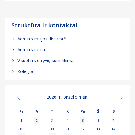
Struktūra ir kontaktai
Administracijos direktorė
Administracija
Visuotinis dalyvių susirinkimas
Kolegija
2026 m. birželio mėn.
Pr
A
T
K
Pn
Š
S
1
2
3
4
5
6
7
8
9
10
11
12
13
14