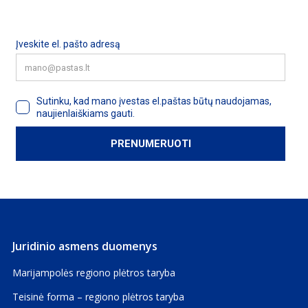
2026 m. kovo mėn.
2026 m. vasario mėn.
2026 m. sausio mėn.
2025 m. gruodžio mėn.
2025 m. lapkričio mėn.
2025 m. spalio mėn.
2025 m. rugsėjo mėn.
2025 m. rugpjūčio mėn.
2025 m. liepos mėn.
2025 m. birželio mėn.
2025 m. gegužės mėn.
2025 m. balandžio mėn.
Juridinio asmens duomenys
2025 m. kovo mėn.
Marijampolės regiono plėtros taryba
2025 m. vasario mėn.
Teisinė forma – regiono plėtros taryba
2025 m. sausio mėn.