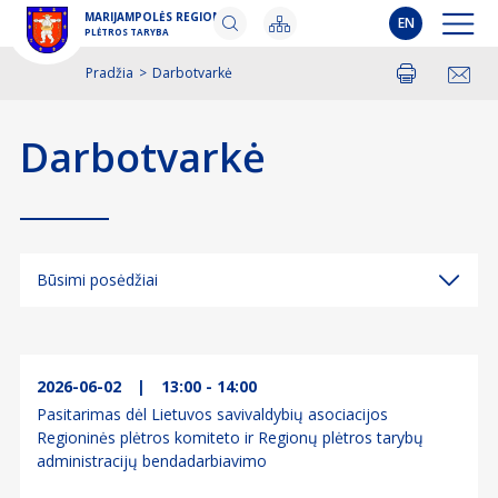
MARIJAMPOLĖS REGIONO
EN
PLĖTROS TARYBA
Pradžia
>
Darbotvarkė
Spausdinti
Pasidalinti
Darbotvarkė
Būsimi posėdžiai
Būsimi posėdžiai
Įvykę posėdžiai
2026-06-02
|
13:00 - 14:00
Pasitarimas dėl Lietuvos savivaldybių asociacijos
Regioninės plėtros komiteto ir Regionų plėtros tarybų
administracijų bendadarbiavimo