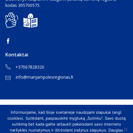
kodas 305700575.
2024 m. spalio mėn.
2024 m. rugsėjo mėn.
2024 m. rugpjūčio mėn.
2024 m. liepos mėn.
2024 m. birželio mėn.
2024 m. gegužės mėn.
Kontaktai
2024 m. balandžio mėn.
+37067828320
2024 m. kovo mėn.
info@marijampolesregionas.lt
2024 m. vasario mėn.
2024 m. sausio mėn.
2023 m. gruodžio mėn.
2023 m. lapkričio mėn.
Informuojame, kad šioje svetainėje naudojami slapukai (angl.
© 2026 Marijampolės regiono plėtros taryba. Visos teisės
2023 m. spalio mėn.
cookies). Sutikdami, paspauskite mygtuką „Sutinku“. Savo duotą
saugomos.
sutikimą bet kada galite atšaukti pakeisdami savo interneto
2023 m. rugsėjo mėn.
naršyklės nustatymus ir ištrindami įrašytus slapukus. Daugiau