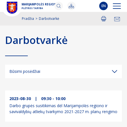
MARIJAMPOLĖS REGIONO
EN
PLĖTROS TARYBA
Pradžia
>
Darbotvarkė
Spausdinti
Pasidalinti
Darbotvarkė
Būsimi posėdžiai
Būsimi posėdžiai
Įvykę posėdžiai
2023-08-30
|
09:30 - 10:00
Darbo grupės susitikimas dėl Marijampolės regiono ir
savivaldybių atliekų tvarkymo 2021-2027 m. planų rengimo