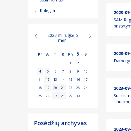
Kolegija
2023-09
SAM Regio
pristatym
2023 m. rugsėjo
mėn.
2023-09
Pr
A
T
K
Pn
Š
S
Darbo gr
1
2
3
4
5
6
7
8
9
10
11
12
13
14
15
16
17
18
19
20
21
22
23
24
2023-09
Susitikim
25
26
27
28
29
30
klausimų
Posėdžių archyvas
2023-09