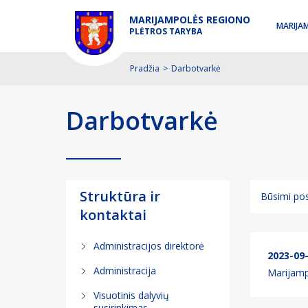
MARIJAMPOLĖS REGIONO
MARIJA
PLĖTROS TARYBA
Pradžia
>
Darbotvarkė
Darbotvarkė
Struktūra ir
Būsimi pos
kontaktai
Būsimi pos
Administracijos direktorė
Įvykę posė
2023-09
Administracija
Marijamp
Visuotinis dalyvių
susirinkimas