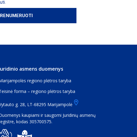
Juridinio asmens duomenys
Marijampolės regiono plėtros taryba
Teisinė forma – regiono plėtros taryba
Vytauto g. 28, LT-68295 Marijampolė
Duomenys kaupiami ir saugomi Juridinių asmenų
registre, kodas 305700575.