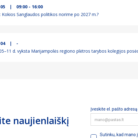
-05
|
09:00 - 16:00
a: Kokios Sanglaudos politikos norime po 2027 m.?
-04
|
-
05–11 d. vyksta Marijampolės regiono plėtros tarybos kolegijos posėd
e naujienlaiškį