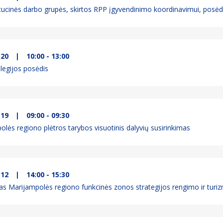
itucinės darbo grupės, skirtos RPP įgyvendinimo koordinavimui, posėd
-20
|
10:00 - 13:00
egijos posėdis
-19
|
09:00 - 09:30
lės regiono plėtros tarybos visuotinis dalyvių susirinkimas
-12
|
14:00 - 15:30
as Marijampolės regiono funkcinės zonos strategijos rengimo ir turiz