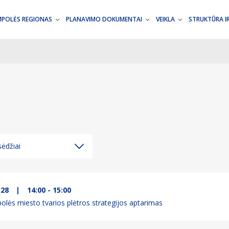
MPOLĖS REGIONAS
PLANAVIMO DOKUMENTAI
VEIKLA
STRUKTŪRA I
ėdžiai
ėdžiai
džiai
-28
|
14:00 - 15:00
olės miesto tvarios plėtros strategijos aptarimas