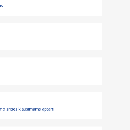
is
mo srities klausimams aptarti