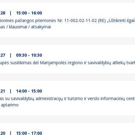
-28
|
15:00 - 16:00
ninės pažangos priemonės Nr. 11-002-02-11-02 (RE) „Užtikrinti ilgala
as / klausimai / atsakymai
-27
|
09:30 - 10:30
upės susitikimas dėl Marijampolės regiono ir savivaldybių atliekų t
-21
|
14:00 - 15:00
as su savivaldybių administracijų ir turizmo ir verslo informacinių cen
 aptarimo
-20
|
15:00 - 17:00