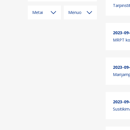
Tarpinst
Metai
Mėnuo
Visi
Visi
2023-09
2026
2026 m.
rugpjūčio
MRPT kol
mėn.
2025
2026 m.
2024
liepos mėn.
2023
2026 m.
2023-09
birželio mėn.
2022
Marijampo
2026 m.
gegužės mėn.
2026 m.
balandžio
mėn.
2023-09
Susitikim
2026 m. kovo
mėn.
2026 m.
vasario mėn.