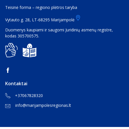
Teisinė forma – regiono plėtros taryba
Vytauto g. 28, LT-68295 Marijampolė
Duomenys kaupiami ir saugomi Juridinių asmenų registre,
kodas 305700575.
Kontaktai
+37067828320
info@marijampolesregionas.lt