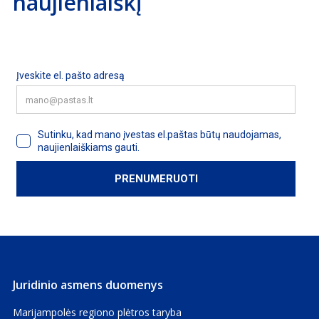
naujienlaiškį
Juridinio asmens duomenys
Marijampolės regiono plėtros taryba