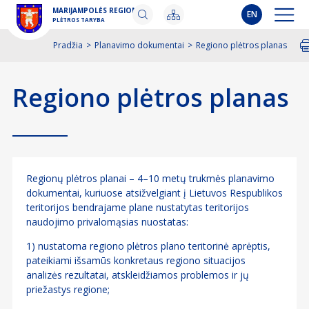
MARIJAMPOLĖS REGIONO
EN
PLĖTROS TARYBA
Pradžia
>
Planavimo dokumentai
>
Regiono plėtros planas
Spausdi
Regiono plėtros planas
Regionų plėtros planai – 4–10 metų trukmės planavimo
dokumentai, kuriuose atsižvelgiant į Lietuvos Respublikos
teritorijos bendrajame plane nustatytas teritorijos
naudojimo privalomąsias nuostatas:
1) nustatoma regiono plėtros plano teritorinė aprėptis,
pateikiami išsamūs konkretaus regiono situacijos
analizės rezultatai, atskleidžiamos problemos ir jų
priežastys regione;