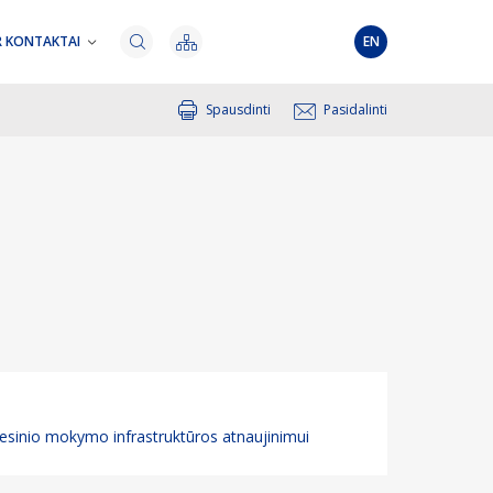
R KONTAKTAI
EN
Spausdinti
Pasidalinti
rofesinio mokymo infrastruktūros atnaujinimui