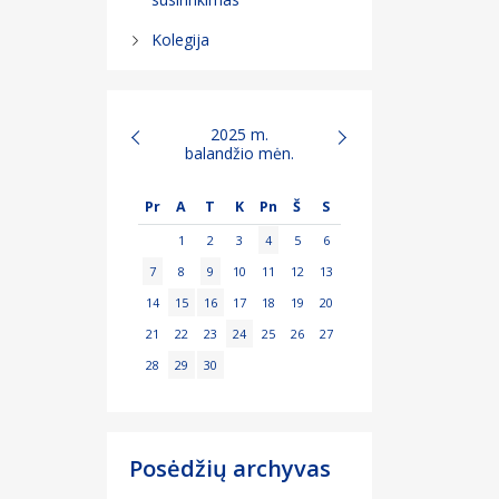
Kolegija
2025 m.
balandžio mėn.
Pr
A
T
K
Pn
Š
S
1
2
3
4
5
6
7
8
9
10
11
12
13
14
15
16
17
18
19
20
21
22
23
24
25
26
27
28
29
30
Posėdžių archyvas