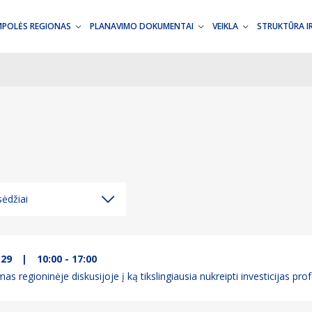
MPOLĖS REGIONAS
PLANAVIMO DOKUMENTAI
VEIKLA
STRUKTŪRA I
ėdžiai
ėdžiai
džiai
-29
|
10:00 - 17:00
as regioninėje diskusijoje į ką tikslingiausia nukreipti investicijas p