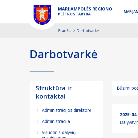
MARIJAMPOLĖS REGIONO
MARIJA
PLĖTROS TARYBA
Pradžia
>
Darbotvarkė
Darbotvarkė
Struktūra ir
Būsimi pos
kontaktai
Būsimi pos
Administracijos direktorė
Įvykę posė
2025-04
Administracija
Dalyvavim
Visuotinis dalyvių
susirinkimas