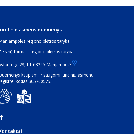
Juridinio asmens duomenys
Marijampolės regiono plėtros taryba
Teisinė forma – regiono plėtros taryba
Vytauto g. 28, LT-68295 Marijampolė
Duomenys kaupiami ir saugomi Juridinių asmenų
registre, kodas 305700575.
Kontaktai