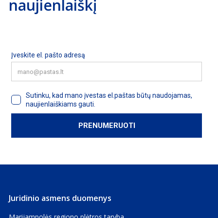
naujienlaiškį
Juridinio asmens duomenys
Marijampolės regiono plėtros taryba