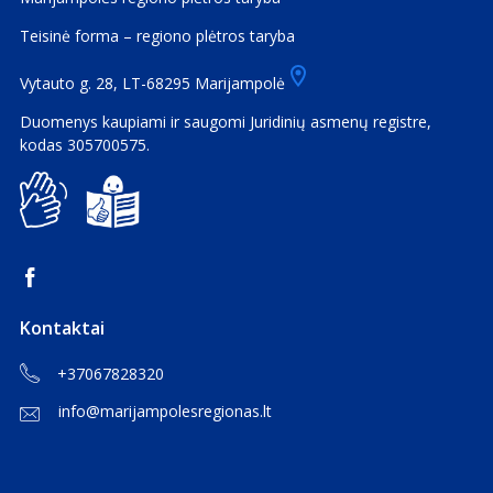
Teisinė forma – regiono plėtros taryba
Vytauto g. 28, LT-68295 Marijampolė
Duomenys kaupiami ir saugomi Juridinių asmenų registre,
kodas 305700575.
Kontaktai
+37067828320
info@marijampolesregionas.lt