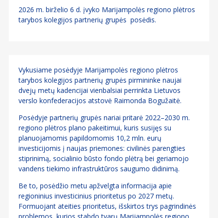
2026 m. birželio 6 d. įvyko Marijampolės regiono plėtros
tarybos kolegijos partnerių grupės posėdis.
Vykusiame posėdyje Marijampolės regiono plėtros
tarybos kolegijos partnerių grupės pirmininke naujai
dvejų metų kadencijai vienbalsiai perrinkta Lietuvos
verslo konfederacijos atstovė Raimonda Bogužaitė.
Posėdyje partnerių grupės nariai pritarė 2022–2030 m.
regiono plėtros plano pakeitimui, kuris susijęs su
planuojamomis papildomomis 10,2 mln. eurų
investicijomis į naujas priemones: civilinės parengties
stiprinimą, socialinio būsto fondo plėtrą bei geriamojo
vandens tiekimo infrastruktūros saugumo didinimą.
Be to, posėdžio metu apžvelgta informacija apie
regioninius investicinius prioritetus po 2027 metų.
Formuojant ateities prioritetus, išskirtos trys pagrindinės
problemos, kurios stabdo tvarų Marijampolės regiono