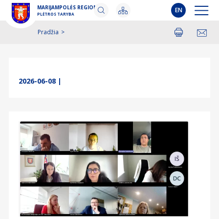
MARIJAMPOLĖS REGIONO
EN
PLĖTROS TARYBA
Pradžia
>
Spausdinti
Pasidalinti
2026-06-08
|